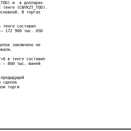
TOD) и  в долларах 

 тенге (CNYKZT_TOD). 

сновной. В торгах 

 тенге составил 

– 172 900 тыс. USD 

елок заключено не 

вали.

+0 в тенге составил 

 – 800 тыс. юаней 

предыдущей 

 сделок 

ли торги 
