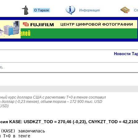
О Таразе
Информация
Сп
Новости Та
),
ный курс доллара США с расчетами T+0 в тенге составил
 доллар (-0,23 тенге), объем торгов – 172 900 тыс. USD 
 USD)
сия KASE: USDKZT_TOD = 270,46 (-0,23), CNYKZT_TOD = 42,2100 
(KASE) закончилась 

 Т+0 в тенге 
