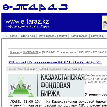
О Таразе
Статистика
Фото Тараза и области
Карта Тараза
Гостиницы
Новости
-> 
ЭКОНОМИКА
-> 
[2015-09-21] Утренняя сессия KASE: USD = 270,46 (-0,23
[2015-09-21] Утренняя сессия KASE: USD = 270,46 (-0,23),
21 сентября 2015 года •
• 189964 просмотра • комментариев 0
Средневзвешен
270,46 тенге за
(+160 900 тыс.
Утренняя сес
/KASE, 21.09.15/ – На Казахстанской фондовой бирже 
утренняя торговая сессия по доллару США с расчетами