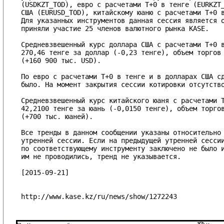
(USDKZT_TOD), евро с расчетами T+0 в тенге (EURKZT_
США (EURUSD_TOD), китайскому юаню с расчетами T+0 в
Для указанных инструментов данная сессия является о
приняли участие 25 членов валютного рынка KASE.

Средневзвешенный курс доллара США с расчетами T+0 в
270,46 тенге за доллар (-0,23 тенге), объем торгов 
(+160 900 тыс. USD).

По евро с расчетами T+0 в тенге и в долларах США сд
было. На момент закрытия сессии котировки отсутство
Средневзвешенный курс китайского юаня с расчетами T
42,2100 тенге за юань (-0,0150 тенге), объем торгов
(+700 тыс. юаней).

Все тренды в данном сообщении указаны относительно 
утренней сессии. Если на предыдущей утренней сессии
по соответствующему инструменту заключено не было и
им не проводились, тренд не указывается.

[2015-09-21]

http://www.kase.kz/ru/news/show/1272243