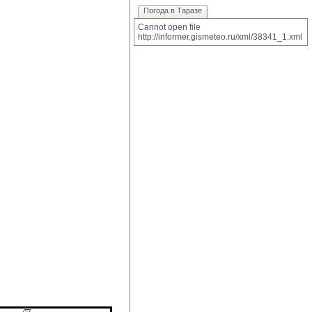
Погода в Таразе
Cannot open file 
http://informer.gismeteo.ru/xml/38341_1.xml