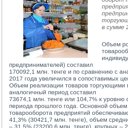
предпри
предпри
торгующ
в сумме 
Объем р
товарооб
индивид
предпринимателей) составил
170092,1 млн. тенге и по сравнению с а
2017 года увеличился в сопоставимых це
Объем реализации товаров торгующими п
аналогичный период составил
73674,1 млн. тенге или 104,7% к уровню 
периода прошлого года. Основной объем
товарооборота предприятий обеспечива
41,3% (30421,7 млн. тенге), объем средн
– 31,5% (23200,6 млн. тенге), крупных – 