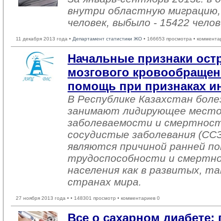
внутри областную миграцию,
человек, выбыло - 15422 челов
11 декабря 2013 года •
Департамент статистики ЖО
• 166653 просмотра • коммента
Начальные признаки ост
мозгового кровообращен
помощь при признаках и
В Республике Казахстан боле
занимают лидирующее место
заболеваемости и смертност
сосудистые заболевания (ССЗ
являются причиной ранней п
трудоспособности и смертно
населения как в развитых, та
странах мира.
27 ноября 2013 года •
• 148301 просмотр • комментариев 0
Все о сахарном диабете: