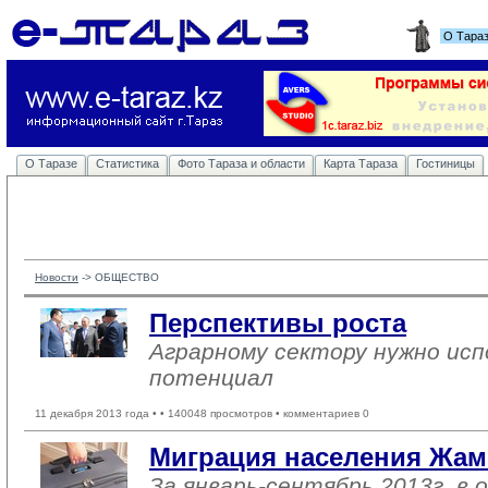
О Тара
О Таразе
Статистика
Фото Тараза и области
Карта Тараза
Гостиницы
Новости
-> 
ОБЩЕСТВО
Перспективы роста
Аграрному сектору нужно исп
потенциал
11 декабря 2013 года •
• 140048 просмотров • комментариев 0
Миграция населения Жам
За январь-сентябрь 2013г. в 