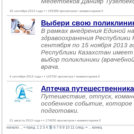
Медетбеков Данияр Тузелбеко
30 сентября 2013 года •
• 155399 просмотров • комментариев 0
Выбери свою поликлиник
В рамках внедрения Единой 
здравоохранения Республики 
сентября по 15 ноября 2013 
Республики Казахстан имеет 
выбор поликлиники (врачебно
врача.
4 сентября 2013 года •
• 143792 просмотра • комментариев 0
Аптечка путешественника
Путешествие, отпуск, коман
особенное событие, которо
подготовки.
21 августа 2013 года •
• 174050 просмотров • комментариев 0
начало
... 
<-пред.
1
2
3
4
5
6
7
8
9
10
11
след.->
... 
конец