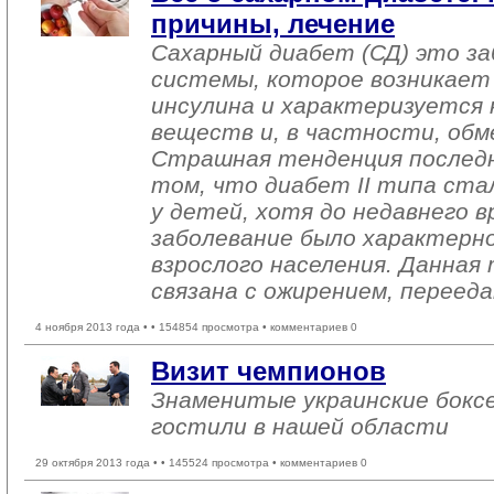
причины, лечение
Сахарный диабет (СД) это за
системы, которое возникает
инсулина и характеризуется
веществ и, в частности, обм
Страшная тенденция последн
том, что диабет II типа ста
у детей, хотя до недавнего 
заболевание было характерно,
взрослого населения. Данная
связана с ожирением, переед
4 ноября 2013 года •
• 154854 просмотра • комментариев 0
Визит чемпионов
Знаменитые украинские бокс
гостили в нашей области
29 октября 2013 года •
• 145524 просмотра • комментариев 0