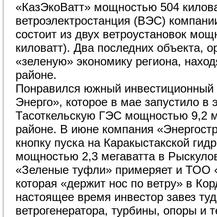
«КазЭкоВатт» мощностью 504 килова
ветроэлектростанция (ВЭС) компании
состоит из двух ветроустановок мощ
киловатт). Два последних объекта, 
«зеленую» экономику региона, наход
районе.
Понравился южный инвестиционный 
Энерго», которое в мае запустило в
Тасоткельскую ГЭС мощностью 9,2 м
районе. В июне компания «Энергост
кнопку пуска на Каракыстакской гид
мощностью 2,3 мегаватта в Рыскуло
«Зеленые туфли» примеряет и ТОО «Vis
которая «держит нос по ветру» в Ко
настоящее время инвестор завез ту
ветрогенератора, турбины, опоры и т