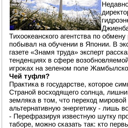
Недавно
директ
гидроэн
Джиенба
Тихоокеанского агентства по обмену
побывал на обучении в Японии. В э
газете «Знамя труда» эксперт расск
тенденциях в сфере возобновляемой
игроках на зеленом поле Жамбылско
Чей туфля?
Практика в государстве, которое сим
Страной восходящего солнца, лишни
земляка в том, что переход мировой
альтернативную энергетику - лишь в
- Перефразируя известную шутку про
таборе, можно сказать так: кто пер