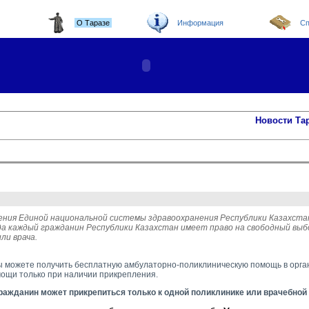
О Таразе
Информация
Сп
Новости Та
ения Единой национальной системы здравоохранения Республики Казахстан
да каждый гражданин Республики Казахстан имеет право на свободный выб
ли врача.
ы можете получить бесплатную амбулаторно-поликлиническую помощь в орга
ощи только при наличии прикрепления.
ражданин может прикрепиться только к
одной поликлинике или врачебной