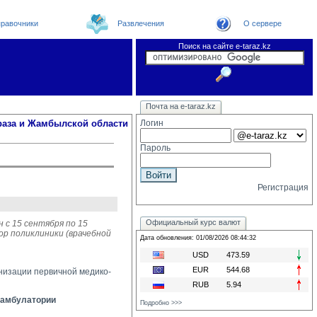
равочники
Развлечения
О сервере
Поиск на сайте e-taraz.kz
Новости
Новости e-taraz
Телефоный справочник
Видеоконференция
Почта на e-taraz.kz
Погода в Таразе
Замечания и предложения
Чат
Организации
Форум
Курсы валют
Web
раза и Жамбылской области
Логин
Пароль
Регистрация
Официальный курс валют
 с 15 сентября по 15
ор поликлиники (врачебной
Дата обновления: 01/08/2026 08:44:32
USD
473.59
EUR
544.68
низации первичной медико-
RUB
5.94
 амбулатории
Подробно >>>