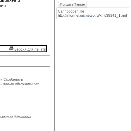
ичности
и 
Погода в Таразе
ния.
Cannot open file 
http://informer.gismeteo.ru/xml/38341_1.xml
Версия для печати 
у. Создание и
ьтурного обслуживания
 сектор домашних