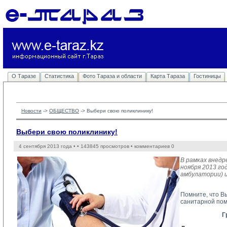
О Таразе
Статистика
Фото Тараза и области
Карта Тараза
Гостиницы
Новости
-> 
ОБЩЕСТВО
-> 
Выбери свою поликлинику!
Выбери свою поликлинику!
4 сентября 2013 года •
• 143845 просмотров • комментариев 0
В рамках внедр
ноября 2013 го
амбулатории) и
Помните, что В
санитарной пом
Г