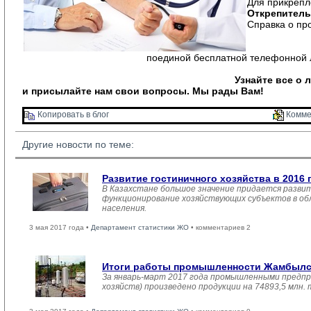
Для прикрепл
Открепитель
Справка о пр
поединой бесплатной телефонной 
Узнайте все о 
и присылайте нам свои вопросы. Мы рады Вам!
Копировать в блог 
Комме
Другие новости по теме:
Развитие гостиничного хозяйства в 2016 
В Казахстане большое значение придается развит
функционирование хозяйствующих субъектов в обл
населения.
3 мая 2017 года •
Департамент статистики ЖО
• комментариев 2
Итоги работы промышленности Жамбылско
За январь-март 2017 года промышленными предпр
хозяйств) произведено продукции на 74893,5 млн.