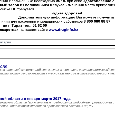
ения к поликлинике необходимо иметь при себе
Удостоверение л
ный талон из поликлиники
в случае изменения места прикрепле
описке
НЕ
требуется.
Будьте здоровы!
Дополнительную информацию Вы можете получить
линии для населения и медицинских работников
8 800 080 88 87
по г. Тараз тел.: 51 62 09
лекарствах на нашем сайте
www
.
druginfo
.
kz
нтарии 
году
ию отраслей современной структуры, в том числе гостиничному хозяйств
асти гостиничного хозяйства тесно связано с развитием торгового, кул
й области в январе-марте 2017 года
иятиями области (включая малые предприятия, подсобные производства и
 тенге. Индекс промышленного производства составил 98,7%.