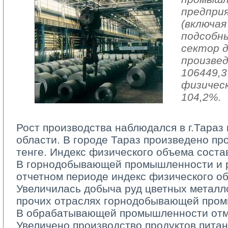
предпри
(включая
подсобн
сектор 
произвед
106449,3
физичес
104,2%.
Рост производства наблюдался в г.Тараз
области. В городе Тараз произведено пр
тенге. Индекс физического объема соста
В горнодобывающей промышленности и ра
отчетном периоде индекс физического о
Увеличилась добыча руд цветных металло
прочих отраслях горнодобывающей про
В обрабатывающей промышленности отмеч
Увеличено производство продуктов питан