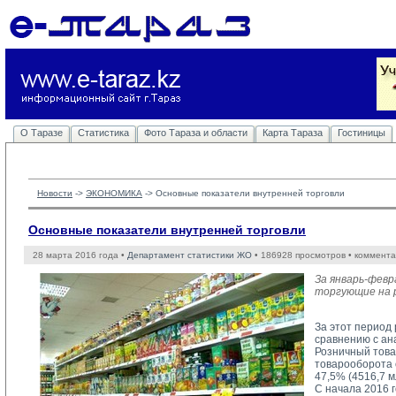
О Таразе
Статистика
Фото Тараза и области
Карта Тараза
Гостиницы
Новости
-> 
ЭКОНОМИКА
-> 
Основные показатели внутренней торговли
Основные показатели внутренней торговли
28 марта 2016 года •
Департамент статистики ЖО
• 186928 просмотров • коммента
За январь-фев
торгующие на р
За этот период
сравнению с ан
Розничный това
товарооборота 
47,5% (4516,7 мл
С начала 2016 