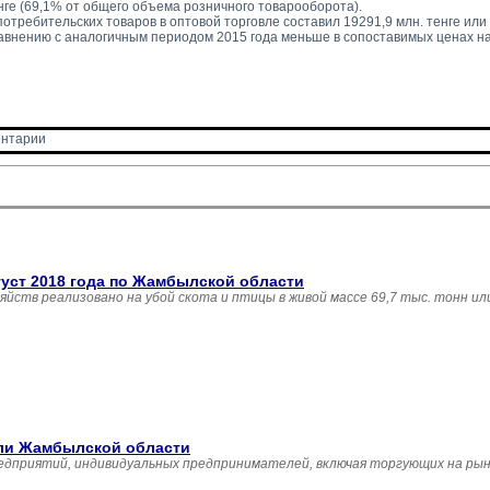
нге (69,1% от общего объема розничного товарооборота).
отребительских товаров в оптовой торговле составил 19291,9 млн. тенге или
равнению с аналогичным периодом 2015 года меньше в сопоставимых ценах н
нтарии 
густ 2018 года по Жамбылской области
зяйств реализовано на убой скота и птицы в живой массе 69,7 тыс. тонн и
вли Жамбылской области
едприятий, индивидуальных предпринимателей, включая торгующих на рын