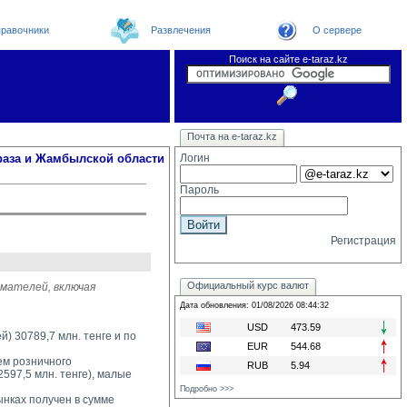
равочники
Развлечения
О сервере
Поиск на сайте e-taraz.kz
Новости
Новости e-taraz
Телефоный справочник
Видеоконференция
Почта на e-taraz.kz
Погода в Таразе
Замечания и предложения
Чат
Организации
Форум
Курсы валют
Web
раза и Жамбылской области
Логин
Пароль
Регистрация
Официальный курс валют
мателей, включая
Дата обновления: 01/08/2026 08:44:32
USD
473.59
 30789,7 млн. тенге и по
EUR
544.68
м розничного 
RUB
5.94
97,5 млн. тенге), малые
Подробно >>>
нках получен в сумме 