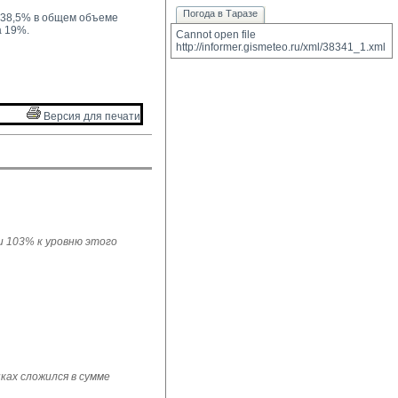
Погода в Таразе
 38,5% в общем объеме 
а 19%.
Cannot open file 
http://informer.gismeteo.ru/xml/38341_1.xml
Версия для печати 
ли 103% к уровню этого
ках сложился в сумме