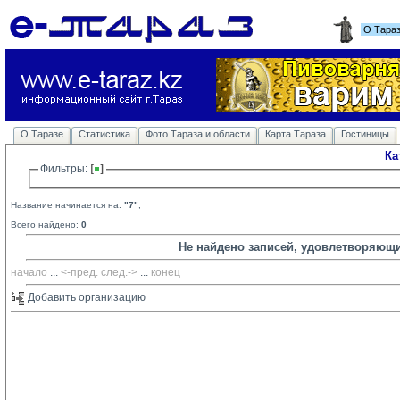
О Тара
О Таразе
Статистика
Фото Тараза и области
Карта Тараза
Гостиницы
Ка
Фильтры: 
Название начинается на:
"7"
;
Всего найдено:
0
Не найдено записей, удовлетворяющ
начало
... 
<-пред.
след.->
... 
конец
Добавить организацию 