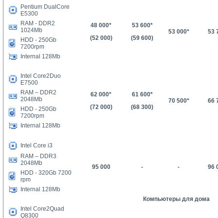
Pentium DualCore
E5300
RAM - DDR2
48 000
*
53 600*
1024Mb
53 000*
53 
(52 000)
(59 600)
HDD -
25
0Gb
7200rpm
Internal 128Mb
Intel Core2Duo
E7500
RAM – DDR2
62 000*
61
600*
2048Mb
70 500*
66 
(72 000)
(
68 300
)
HDD - 250Gb
7200rpm
Internal 128Mb
Intel Core i3
RAM – DDR3
2048Mb
95 000
-
-
96 
HDD - 320Gb 7200
rpm
Internal 128Mb
Компьютеры для дома
Intel Core2Quad
Q8300