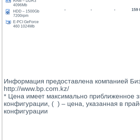
RAM – DDR3
4096Mb
-
-
-
159 
HDD – 1
5
00Gb
7200rpm
E-PCI GeForce
460 1024Mb
Информация предоставлена компанией Биз
http://www.bp.com.kz/
* Цена имеет максимально приближенное з
конфигурации, ( ) – цена, указанная в пра
конфигурации