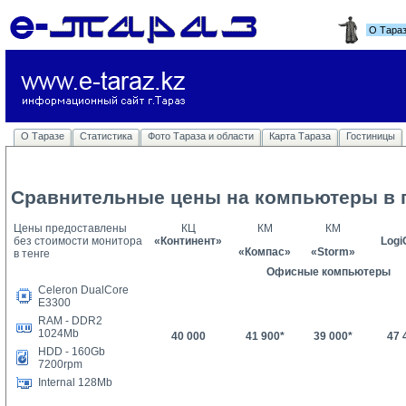
О Тара
О Таразе
Статистика
Фото Тараза и области
Карта Тараза
Гостиницы
Сравнительные цены на компьютеры в г
Цены предоставлены
КЦ
КМ
КМ
без стоимости монитора
«Континент»
Log
«Компас»
«
Storm
»
в тенге
Офисные компьютеры
Celeron DualCore
E3300
RAM - DDR2
1024Mb
40 000
41 900*
39 000*
47 
HDD - 160Gb
7200rpm
Internal 128Mb