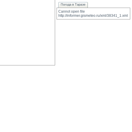
Погода в Таразе
Cannot open file 
http://informer.gismeteo.ru/xml/38341_1.xml