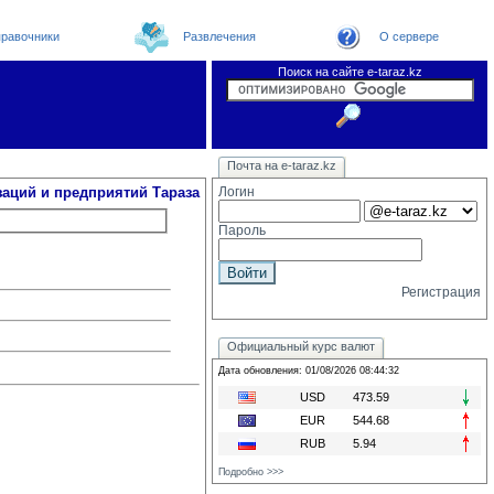
равочники
Развлечения
О сервере
Поиск на сайте e-taraz.kz
Организации
Новости
Телефоный справочник
Видеоконференция
Новости e-taraz
Почта на e-taraz.kz
Погода в Таразе
Замечания и предложения
Чат
Форум
Курсы валют
We
заций и предприятий Тараза
Логин
Пароль
Регистрация
Официальный курс валют
Дата обновления: 01/08/2026 08:44:32
USD
473.59
EUR
544.68
RUB
5.94
Подробно >>>