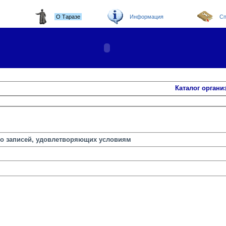
О Таразе
Информация
Сп
Каталог органи
но записей, удовлетворяющих условиям