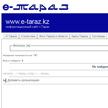
О Таразе
Статистика
Фото Тараза и области
Карта Тараза
Гостиницы
Фильтры: 
Название начинается на:
"4"
;
Всего найдено:
0
Не найде
начало
... 
<-пред.
след.->
... 
конец
Добавить организацию 