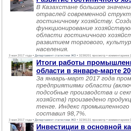
В Казахстане большое значен
отраслей современной структ
гостиничному хозяйству. Созд
функционирование хозяйствую
области гостиничного хозяйст
развитием торгового, культур
населения.
3 мая 2017 года •
Департамент статистики ЖО
• 3238201 просмотр • комментариев 
Итоги работы промышлен
области в январе-марте 20
За январь-март 2017 года пр
предприятиями области (вклю
подсобные производства и се
хозяйств) произведено продукц
тенге. Индекс промышленного
составил 98,7%.
3 мая 2017 года •
Департамент статистики ЖО
• 3236131 просмотр • комментариев 
Инвестиции в основной ка