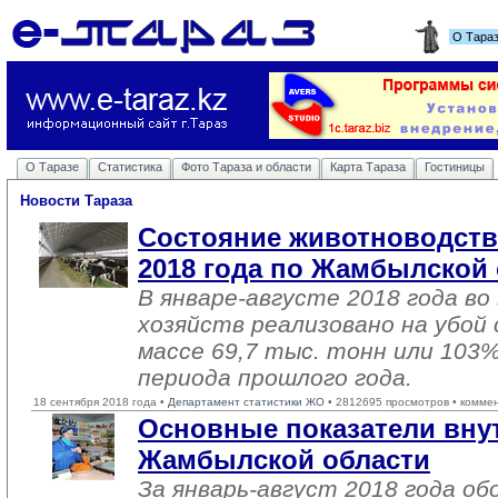
О Тара
О Таразе
Статистика
Фото Тараза и области
Карта Тараза
Гостиницы
Новости Тараза
Состояние животноводства
2018 года по Жамбылской
В январе-августе 2018 года во
хозяйств реализовано на убой
массе 69,7 тыс. тонн или 103%
периода прошлого года.
18 сентября 2018 года •
Департамент статистики ЖО
• 2812695 просмотров • комме
Основные показатели вну
Жамбылской области
За январь-август 2018 года о