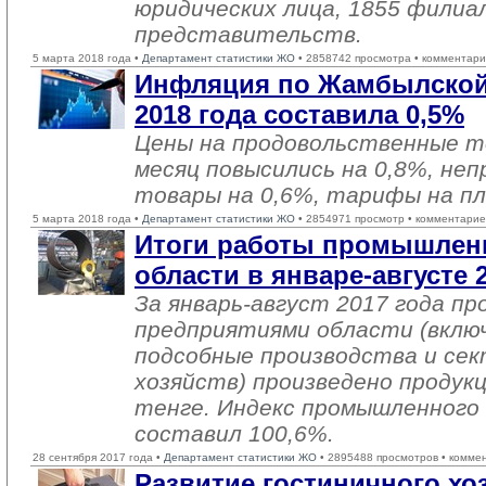
юридических лица, 1855 филиа
представительств.
5 марта 2018 года •
Департамент статистики ЖО
• 2858742 просмотра • комментари
Инфляция по Жамбылской
2018 года составила 0,5%
Цены на продовольственные т
месяц повысились на 0,8%, не
товары на 0,6%, тарифы на пл
5 марта 2018 года •
Департамент статистики ЖО
• 2854971 просмотр • комментарие
Итоги работы промышлен
области в январе-августе 
За январь-август 2017 года 
предприятиями области (вклю
подсобные производства и се
хозяйств) произведено продукц
тенге. Индекс промышленного
составил 100,6%.
28 сентября 2017 года •
Департамент статистики ЖО
• 2895488 просмотров • комме
Развитие гостиничного хоз