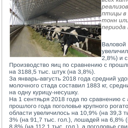
реализов
птицы в 
тонн или
периода 
Валовой 
увеличил
2,8%) и с
Производство яиц по сравнению с прошл
на 3188,5 тыс. штук (на 3,8%).
За январь-августь 2018 года средний удо
молочного стада составил 1883 кг, средн
на одну курицу-несушку.
На 1 сентяьря 2018 года по сравнению с
прошлого года поголовье крупного рогато
области увеличилось на 10,9% (на 39,3 тыс
3% (на 91,7 тыс. гол.), лошадей на 6,8% (н
8,8% (на 112,1 тыс. гол.), а поголовье с