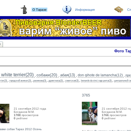
О Таразе
Информация
Сп
ы
Фото Та
white terrier(20)
собаки(20)
абая(13)
,
,
,
don qihote de lamancha(12)
,
пре
,
,
,
,
,
,
rrier(3)
городской акимат(3)
рахимова(3)
драмтеатр(3)
советская(3)
leonardo da vinci rags puma(3)
центральный га
3765
21 сентября 2012 года
21 сентября 2012 г
Богданов М.М. 
Богданов М.М. 
1788
просмотров
1766
просмотров
0
рейтинг 
0
рейтинг 
авки собак Тараз 2012 Осень