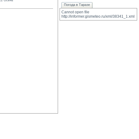
12 Осень
Погода в Таразе
Cannot open file 
http://informer.gismeteo.ru/xml/38341_1.xml