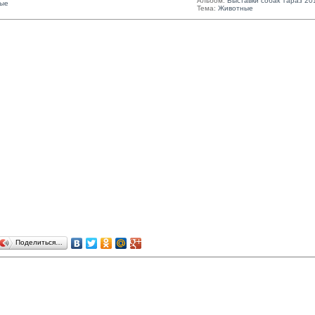
Альбом:
Выставки собак Тараз 20
ые
Тема:
Животные
Поделиться…