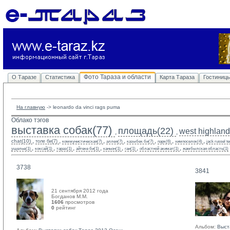
Фото Тараза и области
О Таразе
Статистика
Карта Тараза
Гостиниц
На главную
-> 
leonardo da vinci rags puma
Облако тэгов
выставка собак(77)
площадь(22)
west highland 
,
,
,
,
,
,
,
,
,
chat(10)
толе би(7)
коммунистическая(7)
аллея(7)
казыбек би(7)
парк(6)
химпоселок(4)
jack russel te
,
,
,
,
,
,
,
ущелье(1)
коксай(1)
тараз(1)
айтеке би(1)
каньон(1)
гаи(1)
областной акимат(1)
жамбылская область(1)
3738
3841
21 сентября 2012 года
Богданов М.М. 
1606
просмотров
0
рейтинг 
Альбом:
Выст