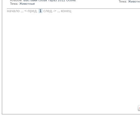
Альбом:
Выставки собак Тараз 2012 Осень
Тема:
Животн
Тема:
Животные
начало
... 
<-пред.
1
след.->
... 
конец