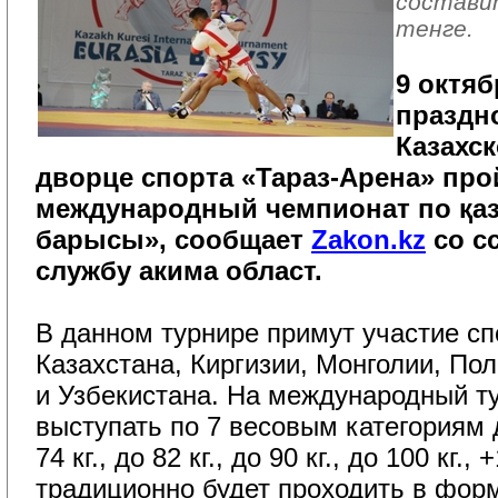
составит
тенге.
9 октяб
праздн
Казахск
дворце спорта «Тараз-Арена» про
международный чемпионат по қаза
барысы», сообщает
Zakon.kz
со с
службу акима област.
В данном турнире примут участие сп
Казахстана, Киргизии, Монголии, По
и Узбекистана. На международный т
выступать по 7 весовым категориям до 
74 кг., до 82 кг., до 90 кг., до 100 кг.,
традиционно будет проходить в форм