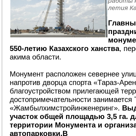
работы к
летия Ка
Главны
праздни
монуме
550-летию Казахского ханства
, пе
акима области.
Монумент расположен севернее улиц
напротив дворца спорта «Тараз-Арен
благоустройством прилегающей тер
достопримечательности занимается
«Жамбылхимстройинженеринг».
Выд
участок общей площадью 3,5 га. д
территории Монумента и организ
автопарковки.В