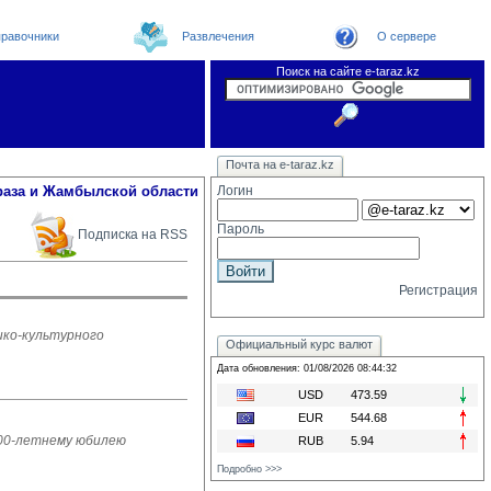
равочники
Развлечения
О сервере
Поиск на сайте e-taraz.kz
Новости
Новости e-taraz
Телефоный справочник
Видеоконференция
Почта на e-taraz.kz
Погода в Таразе
Замечания и предложения
Чат
Организации
Форум
Курсы валют
Web
раза и Жамбылской области
Логин
Пароль
Подписка на RSS
Регистрация
ико-культурного
Официальный курс валют
Дата обновления: 01/08/2026 08:44:32
USD
473.59
EUR
544.68
100-летнему юбилею
RUB
5.94
Подробно >>>