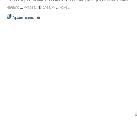
24 сентября 2010 года •
Сайт e-taraz.kz
• 215700 просмотров • комментариев 1
начало
... 
<-пред.
1
след.->
... 
конец
Архив новостей