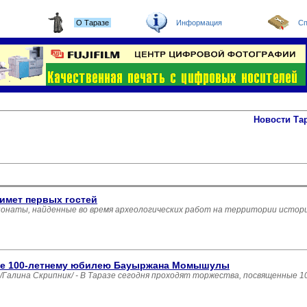
О Таразе
Информация
Сп
Новости Та
имет первых гостей
понаты, найденные во время археологических работ на территории истор
ные 100-летнему юбилею Бауыржана Момышулы
лина Скрипник/ - В Таразе сегодня проходят торжества, посвященные 