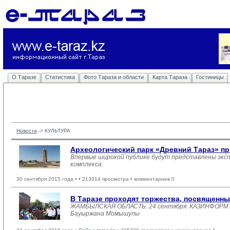
О Таразе
Статистика
Фото Тараза и области
Карта Тараза
Гостиницы
Новости
-> 
КУЛЬТУРА
Археологический парк «Древний Тараз» пр
Впервые широкой публике будут представлены экс
комплекса.
30 сентября 2015 года •
• 213014 просмотра • комментариев 0
В Таразе проходят торжества, посвящен
ЖАМБЫЛСКАЯ ОБЛАСТЬ. 24 сентября. КАЗИНФОРМ /Га
Бауыржана Момышулы