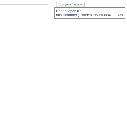
Погода в Таразе
Cannot open file 
http://informer.gismeteo.ru/xml/38341_1.xml