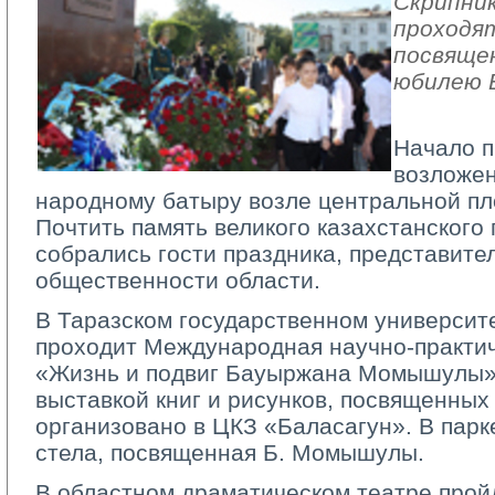
Скрипник
проходя
посвяще
юбилею 
Начало 
возложен
народному батыру возле центральной п
Почтить память великого казахстанского
собрались гости праздника, представите
общественности области.
В Таразском государственном университе
проходит Международная научно-практи
«Жизнь и подвиг Бауыржана Момышулы».
выставкой книг и рисунков, посвященны
организовано в ЦКЗ «Баласагун». В парк
стела, посвященная Б. Момышулы.
В областном драматическом театре прой