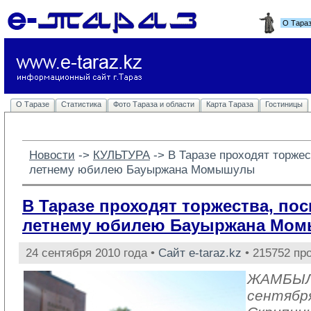
О Тара
О Таразе
Статистика
Фото Тараза и области
Карта Тараза
Гостиницы
Новости
-> 
КУЛЬТУРА
-> 
В Таразе проходят торже
летнему юбилею Бауыржана Момышулы
В Таразе проходят торжества, по
летнему юбилею Бауыржана Мо
24 сентября 2010 года •
Сайт e-taraz.kz
• 215752 пр
ЖАМБЫЛ
сентябр