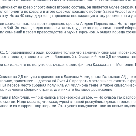
ыпускают на ковер спортсменов второго состава, он является более свежим
л оппонента по ковру, а в итоге одержал красивую победу. Затем Айдос Гал
ватку. Но за 40 секунд до конца прозевал неожиданную атаку россиянина и ус
ев сражался, как лев, против крепкого орешка Андрея Перевелюка. Но тот 
грал бой. Затем еще одно важное и очень трудное очко приносит нашей сборн
ил сомнений в своем превосходстве и Мухит Турсынов. А общая победа хозяе
:1. Справедливости ради, россияне только что закончили свой матч против х
ретье место, а вместе с ним — бронзовый тайказан и более 3,5 миллиона тен
ки как жаль, что не получилось классического финала Казахстан — Монголия. 
 Сейпилов за 2,5 минуты справляется с Лазизом Мажидовым. Галымжан Абдрах
егориях, причем все — досрочно! Счет 4:0 превратил оставшиеся схватки в ф
 За первое место сборная получила 9,4 миллиона тенге, а также символичес
знались члены сборной страны, для них это большое достижение.
тана и Монголии, — признались в тренерском штабе. — Но судьба так распор
 смогли. Надо сказать, что қазақ күресі в нашей республике делает только пе
ности со спарринг-партнерами. Этот успех воодушевит нас на новые подвиг