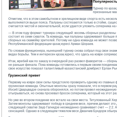
Популярность
Турнир по қазақ
признанные мас
Отметим, что в этом самобытном и зрелищном виде спорта есть несколь
выполняются выше пояса. Палуаны состязаются только в стойке, сущес
считается чистой и окончательной, если удается уложить соперника на 
— В этом году формат турнира следующий: восемь сборных разделены 
состоит из семи схваток. Та команда, чьи палуаны одерживают больше 
сборных на скамейку зрителей. Потому ни одна команда не может позв
Республиканской федерации қазақ күресі Арман Шораев.
По словам функционера, нынешний турнир снова собрал под свои знам
видах борьбы. Тем и интересен қазақ күресі, что здесь на ковре сопри
Итак, жребий как по заказу в очередной раз развел фаворитов — сборн
не раньше финала. Пока команды готовились к первым своим поединка
свое искусство показал талантливый казахстанский домбрист Ерлан Ры
Грузинский привет
Первому на ковре свои силы предстояло проверить одному из главных
грузинская команда. Опытные монголы сразу показали, что в первом ра
Иосиб Цварцвадзе сначала оборонялся, но потом провел неожиданную р
отыгрываться, но снова прозевал бросок соперника, который на этот ра
Но уже во втором поединке все встало на свои места. Титулованный Хер
Затем монголы одерживают победу в среднем весе, причем делают это д
следующей схватке Заур Гагнидзе неожиданно сравнивает счет — 2:2. А
сенсацией. Однако в следующем тяжелом весе Джанчив Бундорж обыгрыв