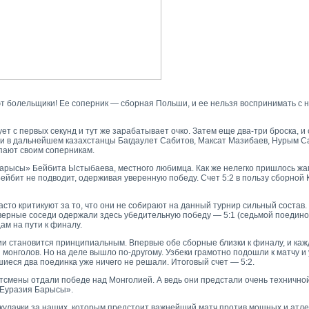
ют болельщики! Ее соперник — сборная Польши, и ее нельзя воспринимать с 
т с первых секунд и тут же зарабатывает очко. Затем еще два-три броска, и
 и в дальнейшем казахстанцы Багдаулет Сабитов, Максат Мазибаев, Нурым С
упают своим соперникам.
арысы» Бейбита Ыстыбаева, местного любимца. Как же нелегко пришлось жа
ейбит не подводит, одерживая уверенную победу. Счет 5:2 в пользу сборной 
то критикуют за то, что они не собирают на данный турнир сильный состав. 
еверные соседи одержали здесь убедительную победу — 5:1 (седьмой поедин
ам на пути к финалу.
 становится принципиальным. Впервые обе сборные близки к финалу, и каж
 монголов. Но на деле вышло по-другому. Узбеки грамотно подошли к матчу и
еся два поединка уже ничего не решали. Итоговый счет — 5:2.
тсмены отдали победе над Монголией. А ведь они предстали очень техничной
«Еуразия Барысы».
кулачки за наших, которым предстоит важнейший матч против мощных и атле