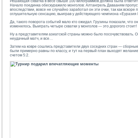
Решающая схватка в весе свыше 100 килограммов должна была ответить
Начало поединка обескуражило монголов: Алтангрель Давааням пропус
впоследствии, вовсе не случайно заработал он эти очки, так как вскор
оглушительную сенсацию, выиграв у действующего чемпиона «Еуразия 
Да, такого поворота событий мало кто ожидал. Грузины показали, что о
изменилось. Выиграть четыре схватки у монголов — это дорогого стоит!
Ну а представителям азиатской страны можно было посочувствовать. Он
неудачный матч, и все…
Затем на ковре сошлись представители двух соседних стран — сборные 
были примерно равны по классу, и тут на первый план выходят желание 
счетом 5:2.