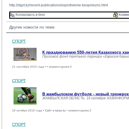
http://ztgzt.kz/recent-publications/soprotivlenie-bespolezno.html
Копировать в блог 
Комме
Другие новости по теме:
СПОРТ
К празднованию 550-летия Казахского ха
Призовой фонд третьего турнира «Евразия барыс
21 сентября 2015 года •
• комментариев 0
СПОРТ
В жамбылском футболе - новый тренерск
ЖАМБЫЛСКАЯ ОБЛАСТЬ. 16 октября. КАЗИНФОРМ /Га
16 октября 2010 года •
Сайт e-taraz.kz
• комментариев 2
СПОРТ