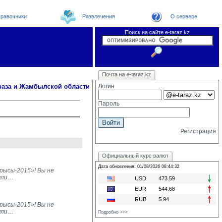
равочники
Развлечения
О сервере
Поиск на сайте e-taraz.kz
Новости
Новости e-taraz
Телефоный справочник
Видеоконференция
Почта на e-taraz.kz
Погода в Таразе
Замечания и предложения
Чат
Организации
Форум
Курсы валют
Web
раза и Жамбылской области
Логин
Пароль
Регистрация
Официальный курс валют
Дата обновления: 01/08/2026 08:44:32
ысы-2015»! Вы не 
ряли…
USD
473.59
EUR
544.68
RUB
5.94
рысы-2015»! Вы не
ряли…
Подробно >>>