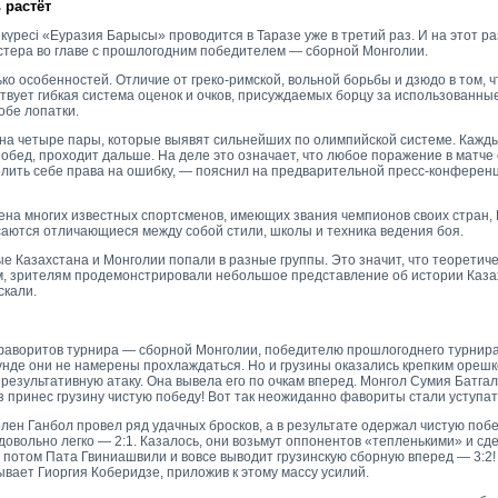
 растёт
 күресі «Еуразия Барысы» проводится в Таразе уже в третий раз. И на этот ра
тера во главе с прошлогодним победителем — сборной Монголии.
ко особенностей. Отличие от греко-римской, вольной борьбы и дзюдо в том, 
твует гибкая система оценок и очков, присуждаемых борцу за использованн
обе лопатки.
на четыре пары, которые выявят сильнейших по олимпийской системе. Кажд
побед, проходит дальше. На деле это означает, что любое поражение в матче
олить себе права на ошибку, — пояснил на предварительной пресс-конферен
ена многих известных спортсменов, имеющих звания чемпионов своих стран, 
касаются отличающиеся между собой стили, школы и техника ведения боя.
ые Казахстана и Монголии попали в разные группы. Это значит, что теоретиче
м, зрителям продемонстрировали небольшое представление об истории Казах
скали.
 фаворитов турнира — сборной Монголии, победителю прошлогоднего турнира
унде они не намерены прохлаждаться. Но и грузины оказались крепким орешком
езультативную атаку. Она вывела его по очкам вперед. Монгол Сумия Батгал
з принес грузину чистую победу! Вот так неожиданно фавориты стали уступат
лен Ганбол провел ряд удачных бросков, а в результате одержал чистую побе
овольно легко — 2:1. Казалось, они возьмут оппонентов «тепленькими» и сде
 потом Пата Гвиниашвили и вовсе выводит грузинскую сборную вперед — 3:2!
ает Гиоргия Коберидзе, приложив к этому массу усилий.