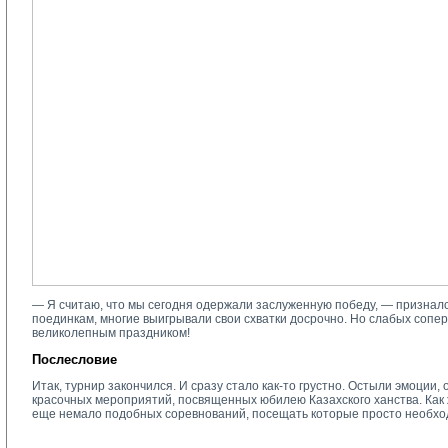
— Я считаю, что мы сегодня одержали заслуженную победу, — призналс
поединкам, многие выигрывали свои схватки досрочно. Но слабых сопер
великолепным праздником!
Послесловие
Итак, турнир закончился. И сразу стало как-то грустно. Остыли эмоци
красочных мероприятий, посвященных юбилею Казахского ханства. Как ж
еще немало подобных соревнований, посещать которые просто необход