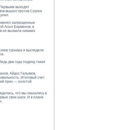
. Первыми выходят
имов вышел против Сергея
тупил.
применял запрещенные
ой Асыл Барменов, в
в не вызвала никаких
озяев турнира и выглядели
ге.
Ведь два года подряд такая
манов, Айдос Галымов,
ормальность. Итоговый счет
кий приз — золотой
ядилась, что мы оказались в
рвые свои шаги. И в плане
и.