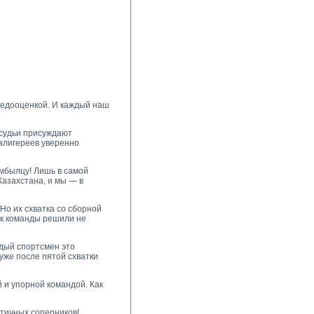
недооценкой. И каждый наш
 судьи присуждают
алигереев уверенно
мбылцу! Лишь в самой
Казахстана, и мы — в
Но их схватка со сборной
ок команды решили не
дый спортсмен это
 уже после пятой схватки
 и упорной командой. Как
тичных соперников!