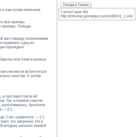
Погода в Таразе
з к нам снова приехали
Cannot open file 
http://informer.gismeteo.ru/xml/38341_1.xml
что все приемы
ые приемы. Победа
ый матч между соперниками
 отправляет одну из
ции президент
Европы или Азии в разных
ски они могли встретиться
ского ханства. А затем
, а противостояла ей
. Так, в первой схватке
, разозлившись, бросился
ь — 0:1.
ду. Счет сравнялся — 1:1.
лают это уверенно. Но в
 В воздухе запахло первой