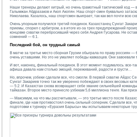
Наши тренеры делают хитрый, но очень грамотный тактический ход — в
Галымжан Абдразаков и Акоп Акопян. Наш спорт-смен буквально затаска
Николаева. Казалось, наш спортсмен выиграет, так как вел почти всю сх
Очень упорным получился третий поединок. Казахстанец Сунгат Закари
приемы, спорил с арбитром, а в итоге из-за трех предупреждений прои
концовке схватки перебросивший через себя Андрея Гусарова. Не остав
сомнений — 6:1.
Последний бой, он трудный самый
В матче за третье место сборная Грузии обыграла по праву россиян — 6
очень уставшими. Но это не умаляет победы кавказцев. Они завоевали т
И вот, наконец, финальный поединок. В этот момент подумалось: все-та
афиша давала нам столько эмоций, переживаний, радости и грусти…
Но, впрочем, узбеки сделали все, что смогли. В первой схватке Айдос
Сунгат Закариев точно так же уверенно побеждают в своих весовых кат
— 5:2. И Казахстан снова возвращает себе звание сильнейшей команды!
тайказан. Второе место принесло узбекам 5,6 миллиона тенге. Как при
— Максимум, на что мы рассчитывали, — это третье место после Казахс
финале, где нам противостоял очень сильный соперник. Сделали все, что
подготовки к турниру «Еуразия Барысы» мы испытываем некоторые труд