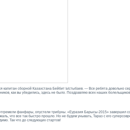
я капитан сборной Казахстана Бейбит Ыстыбаев. — Все ребята довольно сер
ников, как вы убедились, здесь не было. Поздравляю всех наших болельщиков 
и, отгремели фанфары, опустели трибуны. «Еуразия Барысы-2015» завершил с
аль, что все так быстро прошло. Но не будем унывать, Тараз с его суперсо
имо. Так что до следующих стартов!