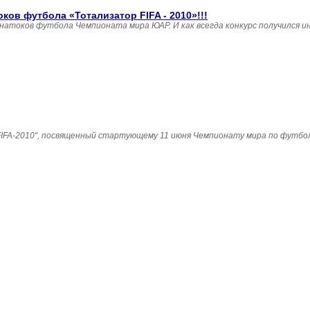
ов футбола «Тотализатор FIFA - 2010»!!!
натоков футбола Чемпионата мира ЮАР. И как всегда конкурс получился 
IFA-2010", посвященный стартующему 11 июня Чемпионату мира по футбол