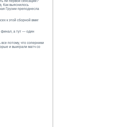
ть ли первой сенсации?
. Как выяснилось
рная Грузии преподнесла
сех к этой сборной вмиг
 финал, а тут — один
 все потому, что соперники
торые и выиграли матч со