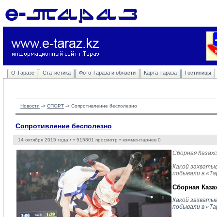
О Таразе
Статистика
Фото Тараза и области
Карта Тараза
Гостиницы
Новости
-> 
СПОРТ
-> 
Сопротивление бесполезно
Сопротивление бесполезно
14 октября 2015 года •
• 515801 просмотр • комментариев 0
Сборная Казах
Какой захватыв
побывали в «Та
Сборная Каза
Какой захваты
побывали в «Та