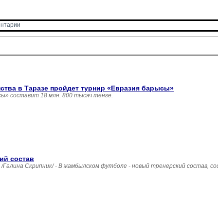
нтарии 
нства в Таразе пройдет турнир «Евразия барысы»
ы» составит 18 млн. 800 тысяч тенге.
ий состав
лина Скрипник/ - В жамбылском футболе - новый тренерский состав, соо