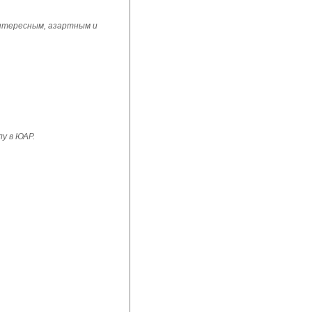
интересным, азартным и
у в ЮАР.