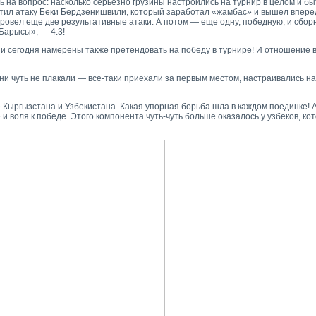
 на вопрос: насколько серьезно грузины настроились на турнир в целом и бы
тил атаку Беки Бердзенишвили, который заработал «жамбас» и вышел вперед
е провел еще две результативные атаки. А потом — еще одну, победную, и сбо
Барысы», — 4:3!
ни сегодня намерены также претендовать на победу в турнире! И отношение в
и чуть не плакали — все-таки приехали за первым местом, настраивались на
Кыргызстана и Узбекистана. Какая упорная борьба шла в каждом поединке! А
и воля к победе. Этого компонента чуть-чуть больше оказалось у узбеков, ко