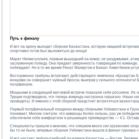
Путь к финалу
И вот на арену выходит сборная Казахстана, которую овацией встреча
спортсмен готов был выложиться до конца!
Марат Нигматуллаев, первым вышедший на ковер, не раздумывая, атакуе
заслуженную победу. Она придает уверенность товарищам по команде,
побеждают. Но в то же время Ринат Махмутов и Бекзат Ахметбеков уст
Восторженно трибуны встречают действующего чемпиона «Қазақстан Б
концовке он совершает нужный бросок, выиграв у сильного оппонента! Б
полуфинале.
Мощными в следующей матчевой встрече показали себя россияне. Их час
Турции подтвердила, что теперь команда настроена серьезно. Наши с
проводить). И именно с этой сборной предстоит встретиться казахстанц
Первый полуфинальный поединок между сборными Узбекистана и Грузии
понимает. Многие считали, что кавказцы более сильны, раз уж победили
обеспечили себе комфортное и решающее преимущество — 4:1. Оставши
Специалисты пришли к мнению, что слишком много сил грузинские спор
бы то ни было, впервые сборная Узбекистана вышла в финал турнира 
И вот настает любопытнейший по-единок Казахстан — Россия. Держим 