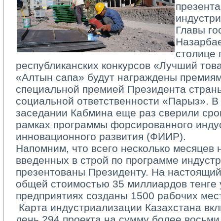
презента
индустри
Главы го
Назарбае
столице 
республиканских конкурсов «Лучший тов
«Алтын сапа» будут награждены премиям
специальной премией Президента страны
социальной ответственности «Парыз». В
заседании Кабмина еще раз сверили срок
рамках программы форсированного инду
инновационного развития (ФИИР).
Напомним, что всего несколько месяцев н
введенных в строй по программе индуст
презентованы Президенту. На настоящий
общей стоимостью 35 миллиардов тенге 
предприятиях созданы 1500 рабочих мест
­ Карта индустриализации Казахстана вк
день 294 проекта на сумму более восьми