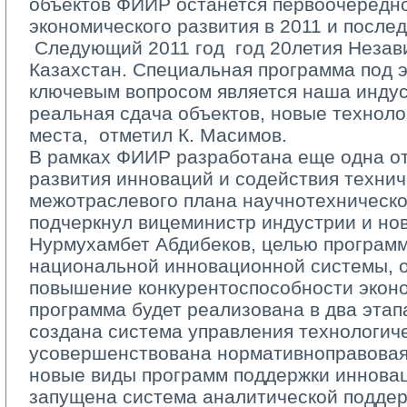
объектов ФИИР останется первоочередн
экономического развития в 2011 и после
­ Следующий 2011 год ­ год 20­летия Неза
Казахстан. Специальная программа под э
ключевым вопросом является наша индус
реальная сдача объектов, новые техноло
места, ­ отметил К. Масимов.
В рамках ФИИР разработана еще одна от
развития инноваций и содействия техни
межотраслевого плана научно­техническо
подчеркнул вице­министр индустрии и но
Нурмухамбет Абдибеков, целью программ
национальной инновационной системы,
повышение конкурентоспособности эконо
программа будет реализована в два этап
создана система управления технологич
усовершенствована нормативно­правовая
новые виды программ поддержки инновац
запущена система аналитической поддер