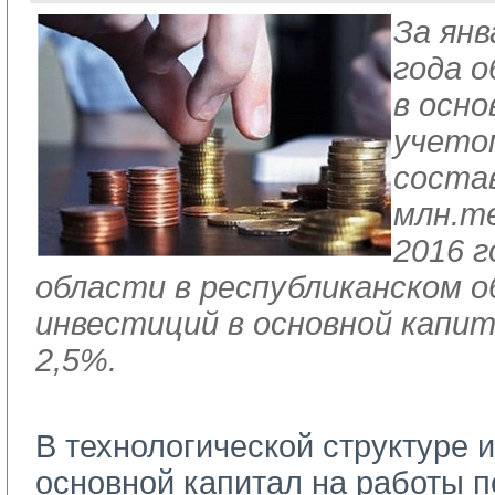
За ян
года 
в осно
учето
состав
млн.те
2016 г
области в республиканском 
инвестиций в основной капи
2,5%.
В технологической структуре 
основной капитал на работы п