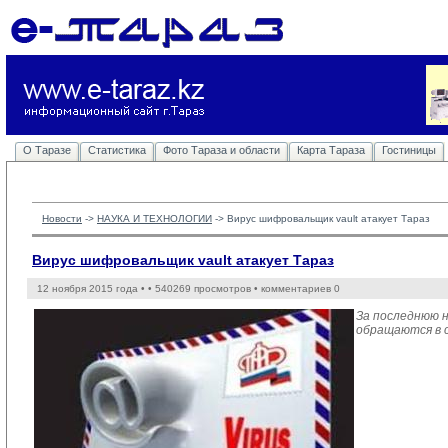
О Таразе
Статистика
Фото Тараза и области
Карта Тараза
Гостиницы
Новости
-> 
НАУКА И ТЕХНОЛОГИИ
-> 
Вирус шифровальщик vault атакует Тараз
Вирус шифровальщик vault атакует Тараз
12 ноября 2015 года •
• 540269 просмотров • комментариев 0
За последнюю н
обращаются в 