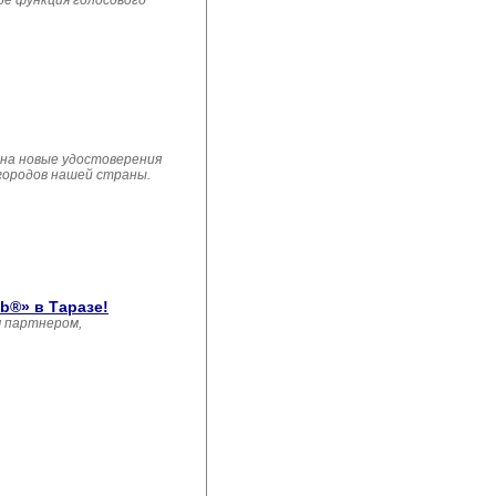
ре функция голосового
 на новые удостоверения
 городов нашей страны.
b®» в Таразе!
м партнером,