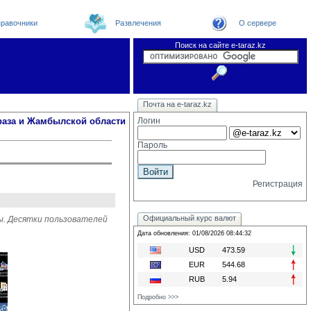
равочники
Развлечения
О сервере
Поиск на сайте e-taraz.kz
Новости
Новости e-taraz
Телефоный справочник
Видеоконференция
Почта на e-taraz.kz
Погода в Таразе
Замечания и предложения
Чат
Организации
Форум
Курсы валют
Web
раза и Жамбылской области
Логин
Пароль
Регистрация
Официальный курс валют
ы. Десятки пользователей
Дата обновления: 01/08/2026 08:44:32
USD
473.59
EUR
544.68
RUB
5.94
Подробно >>>