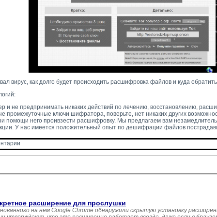
ал вирус, как долго будет происходить расшифровка файлов и куда обратит
огий:
тер и не предпринимать никаких действий по лечению, восстановлению, расш
ые промежуточные ключи шифратора, поверьте, нет никаких других возможн
при помощи него проивзести расшифровку. Мы предлагаем вам незамедлитель
укции. У нас имеется положительный опыт по дешифрации файлов пострадавш
нтарии 
екретное расширение для прослушки
нованного на нем Google Chrome обнаружили скрытую установку расшире