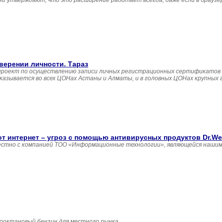
ни утверждают, что это расширение работает всегда, даже если в браузе
верении личности. Тараз
 проект по осуществлению записи личных регистрационных сертификатов
 оказывается во всех ЦОНах Астаны и Алматы, и в головных ЦОНах крупных
т интернет – угроз с помощью антивирусных продуктов Dr.We
местно с компанией ТОО «Информационные технологии», являющейся наши
ооктановый бензин для местного рынка