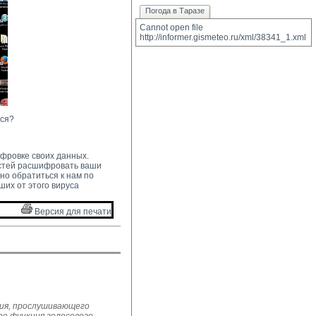
Погода в Таразе
Cannot open file 
http://informer.gismeteo.ru/xml/38341_1.xml
ься?
ифровке своих данных.
остей расшифровать ваши
но обратиться к нам по
их от этого вируса
Версия для печати 
ния, прослушивающего