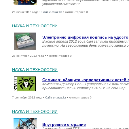
звуковой фон около персонального компьютера. О
управления выключена.
26 июня 2015 года •
Сайт e-taraz.kz
• комментариев 0
НАУКА И ТЕХНОЛОГИИ
Электронно цифровая подпись на удосто
В конце апреля 2012 года был запущен пилотный
личности. На сегодняшний день услуга по записи
28 сентября 2013 года •
• комментариев 0
НАУКА И ТЕХНОЛОГИИ
Семинар: «Защита корпоративных сетей о
Компания «Доктор Веб – Центральная Азия» сов
приглашают Вас 20 сентября 2012 г. на семинар.
7 сентября 2012 года •
Сайт e-taraz.kz
• комментариев 0
НАУКА И ТЕХНОЛОГИИ
Внутреннее сгорание
Амангельдинский ГПЗ планирует выпускать высок