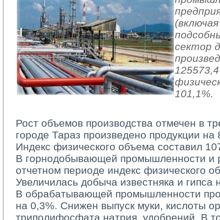
предпри
(включая
подсобн
сектор 
произвед
125573,4
физичес
101,1%.
Рост объемов производства отмечен в тр
городе Тараз произведено продукции на 8
Индекс физического объема составил 10
В горнодобывающей промышленности и ра
отчетном периоде индекс физического о
Увеличилась добыча известняка и гипса 
В обрабатывающей промышленности про
на 0,3%. Снижен выпуск муки, кислоты 
триполифосфата натрия, удобрений. В т