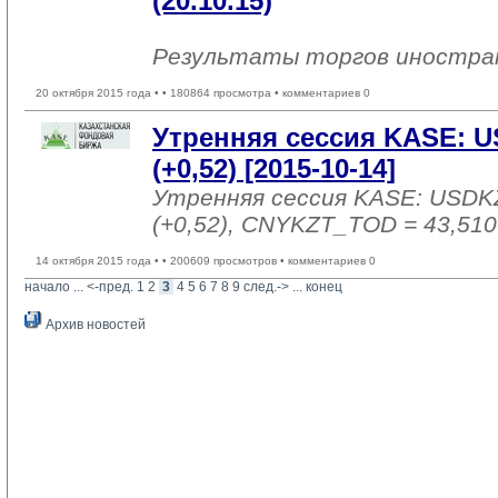
(20.10.15)
Результаты торгов иностр
20 октября 2015 года •
• 180864 просмотра • комментариев 0
Утренняя сессия KASE: U
(+0,52) [2015-10-14]
Утренняя сессия KASE: USDK
(+0,52), CNYKZT_TOD = 43,510
14 октября 2015 года •
• 200609 просмотров • комментариев 0
начало
... 
<-пред.
1
2
3
4
5
6
7
8
9
след.->
... 
конец
Архив новостей