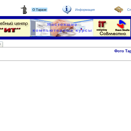
О Таразе
Информация
Сп
ы
Фото Та