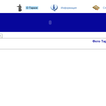
О Таразе
Информация
Сп
ы
Фото Та