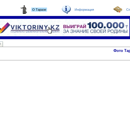
О Таразе
Информация
Сп
ы
Фото Та