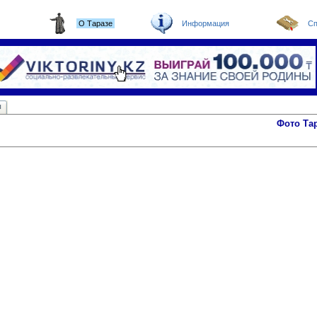
О Таразе
Информация
Сп
ы
Фото Та