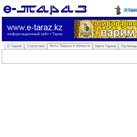
О Тара
Фото Тараза и области
О Таразе
Статистика
Карта Тараза
Гостиниц