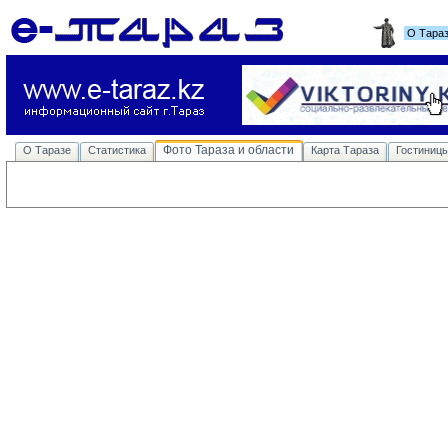
О Тара
Фото Тараза и области
О Таразе
Статистика
Карта Тараза
Гостиниц