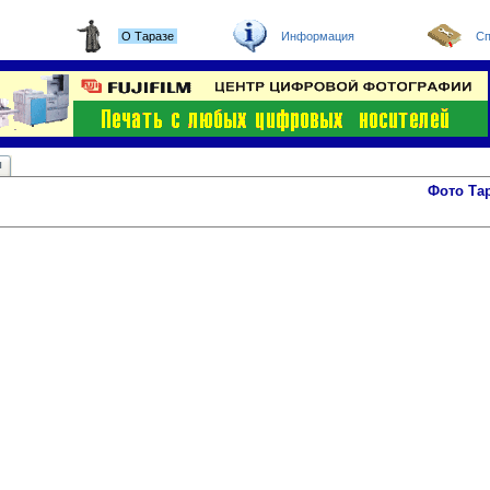
О Таразе
Информация
Сп
ы
Фото Та