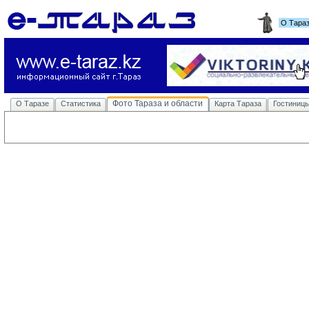
О Тара
Фото Тараза и области
О Таразе
Статистика
Карта Тараза
Гостиниц