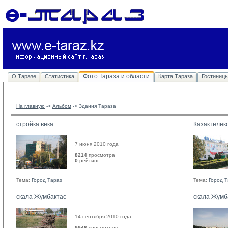
Фото Тараза и области
О Таразе
Статистика
Карта Тараза
Гостиниц
На главную
-> 
Альбом
-> 
Здания Тараза
стройка века
Казактелек
7 июня 2010 года
8214
просмотра
0
рейтинг 
Тема:
Город Тараз
Тема:
Город 
скала Жумбактас
скала Жумб
14 сентября 2010 года
9946
просмотров