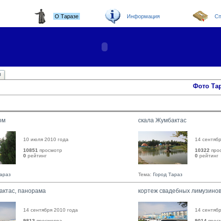
О Таразе
Информация
Сп
ы
Фото Та
ом
скала Жумбактас
10 июля 2010 года
14 сентябр
10851
просмотр
10322
про
0
рейтинг 
0
рейтинг 
Тараз
Тема:
Город Тараз
актас, панорама
кортеж свадебных лимузино
14 сентября 2010 года
14 сентябр
9813
просмотра
9014
прос