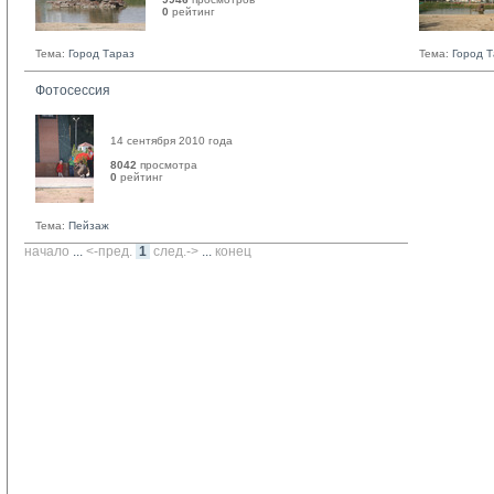
0
рейтинг 
Тема:
Город Тараз
Тема:
Город 
Фотосессия
14 сентября 2010 года
8042
просмотра
0
рейтинг 
Тема:
Пейзаж
начало
... 
<-пред.
1
след.->
... 
конец