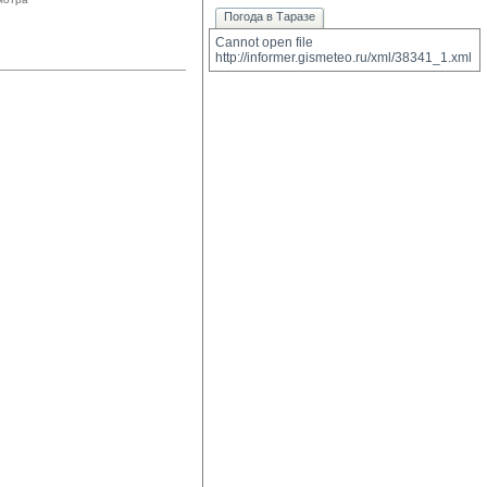
Погода в Таразе
Cannot open file 
http://informer.gismeteo.ru/xml/38341_1.xml