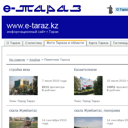
О Тара
Фото Тараза и области
О Таразе
Статистика
Карта Тараза
Гостиниц
На главную
-> 
Альбом
-> 
Памятники Тараза
стройка века
Казактелеком
7 июня 2010 года
10 июля 2010 
8213
просмотра
10851
просмот
0
рейтинг 
0
рейтинг 
Тема:
Город Тараз
Тема:
Город Тараз
скала Жумбактас
скала Жумбактас, панорама
14 сентября 2010
14 сентября 2
года
года