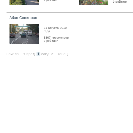
0
рейтинг 
Абая-Советская
21 августа 2010
года
9367
просмотров
0
рейтинг 
начало
... 
<-пред.
1
след.->
... 
конец