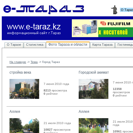
О Тара
Фото Тараза и области
О Таразе
Статистика
Карта Тараза
Гостиниц
На главную
-> 
Тема
-> 
Город Тараз
стройка века
Городской акимат
7 июня 2010 
7 июня 2010 года
12358
8213
просмотра
просмотров
0
рейтинг 
0
рейтинг 
Аллея
Аллея
21 июля 2010
21 июля 2010 года
года
10827
просмотров
10961
просмо
0
рейтинг 