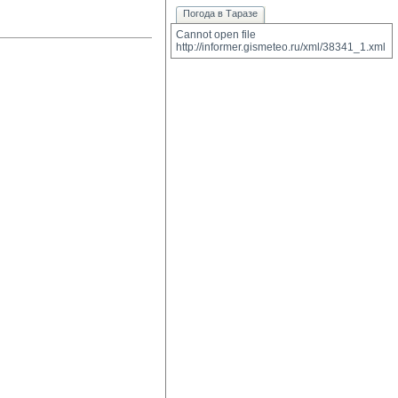
Погода в Таразе
Cannot open file 
http://informer.gismeteo.ru/xml/38341_1.xml