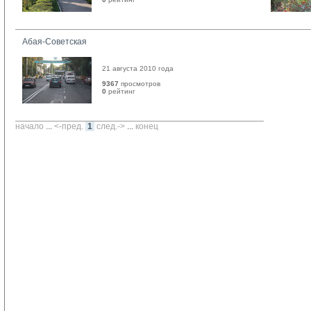
Абая-Советская
21 августа 2010 года
9367
просмотров
0
рейтинг 
начало
... 
<-пред.
1
след.->
... 
конец