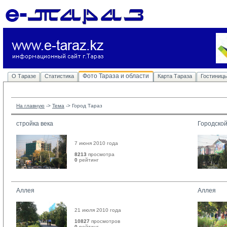
Фото Тараза и области
О Таразе
Статистика
Карта Тараза
Гостиниц
На главную
-> 
Тема
-> 
Город Тараз
стройка века
Городской
7 июня 2010 года
8213
просмотра
0
рейтинг 
Аллея
Аллея
21 июля 2010 года
10827
просмотров
0
рейтинг 