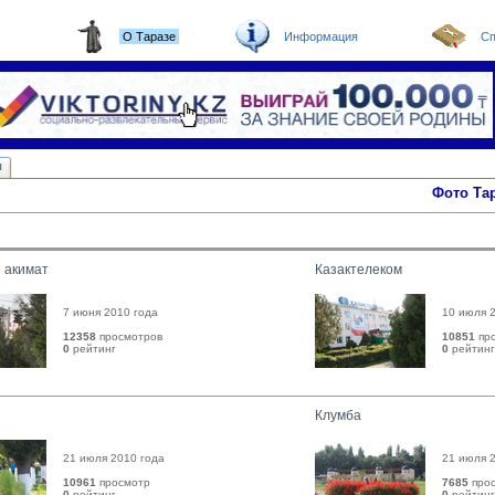
О Таразе
Информация
Сп
ы
Фото Та
 акимат
Казактелеком
7 июня 2010 года
10 июля 
12358
просмотров
10851
пр
0
рейтинг 
0
рейтинг 
Клумба
21 июля 2010 года
21 июля 
10961
просмотр
7685
прос
0
рейтинг 
0
рейтинг 