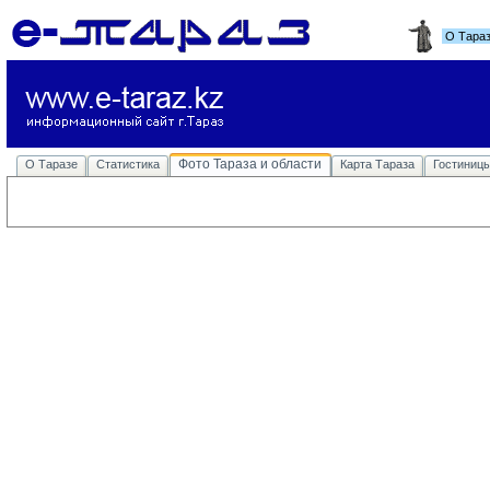
О Тара
Фото Тараза и области
О Таразе
Статистика
Карта Тараза
Гостиниц