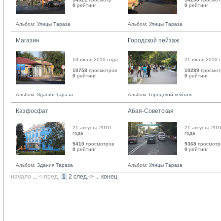
0
рейтинг 
0
рейтинг 
Альбом:
Улицы Тараза
Альбом:
Улицы Тараза
Магазин
Городской пейзаж
10 июля 2010 года
21 июля 2010 
10758
просмотров
10289
просмот
0
рейтинг 
0
рейтинг 
Альбом:
Здания Тараза
Альбом:
Городской пейзаж
Казфосфат
Абая-Советская
21 августа 2010
21 августа 201
года
года
9410
просмотров
9368
просмотр
0
рейтинг 
0
рейтинг 
Альбом:
Здания Тараза
Альбом:
Улицы Тараза
начало
... 
<-пред.
1
2
след.->
... 
конец