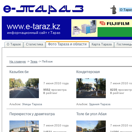
О Тара
Фото Тараза и области
О Таразе
Статистика
Карта Тараза
Гостиниц
На главную
-> 
Тема
-> 
Пейзаж
Казыбек би
Кондитерская
7 июня 2010 года
7 июня 2010 г
9552
просмотра
8235
просмотр
0
рейтинг 
0
рейтинг 
Альбом:
Улицы Тараза
Альбом:
Здания Тараза
Перекресток у драмтеатра
Толе би угол Абая
7 июня 2010 года
7 июня 2010 г
14521
просмотр
14256
просмот