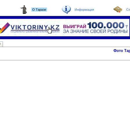
О Таразе
Информация
Сп
ы
Фото Та