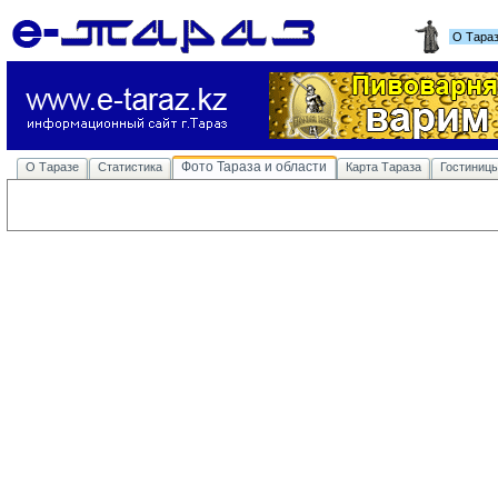
О Тара
Фото Тараза и области
О Таразе
Статистика
Карта Тараза
Гостиниц