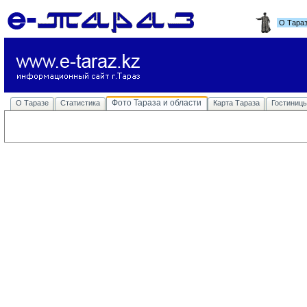
О Тара
Фото Тараза и области
О Таразе
Статистика
Карта Тараза
Гостиниц