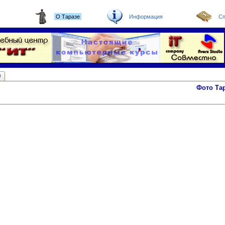
О Таразе
Информация
Сп
ы
Фото Та