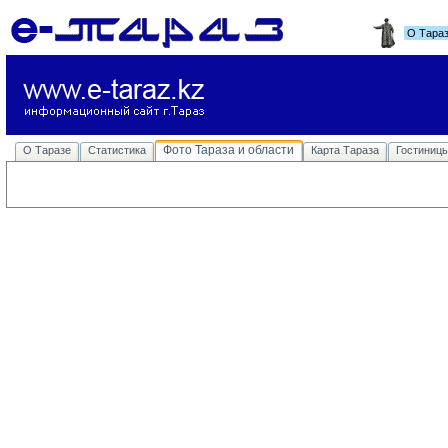
О Тара
Фото Тараза и области
О Таразе
Статистика
Карта Тараза
Гостиниц