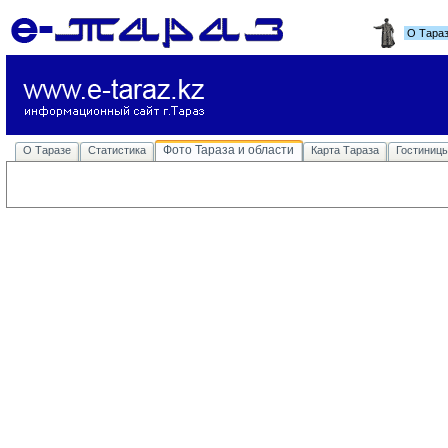
О Тара
Фото Тараза и области
О Таразе
Статистика
Карта Тараза
Гостиниц