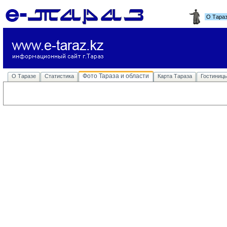
О Тара
Фото Тараза и области
О Таразе
Статистика
Карта Тараза
Гостиниц