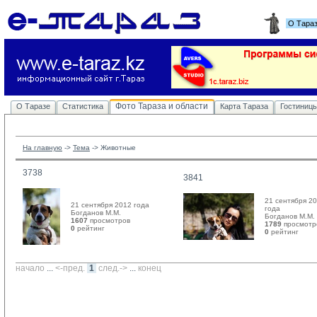
О Тара
Фото Тараза и области
О Таразе
Статистика
Карта Тараза
Гостиниц
На главную
-> 
Тема
-> 
Животные
3738
3841
21 сентября 2
21 сентября 2012 года
года
Богданов М.М. 
Богданов М.М. 
1607
просмотров
1789
просмотр
0
рейтинг 
0
рейтинг 
начало
... 
<-пред.
1
след.->
... 
конец