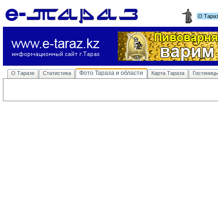
О Тара
Фото Тараза и области
О Таразе
Статистика
Карта Тараза
Гостиниц