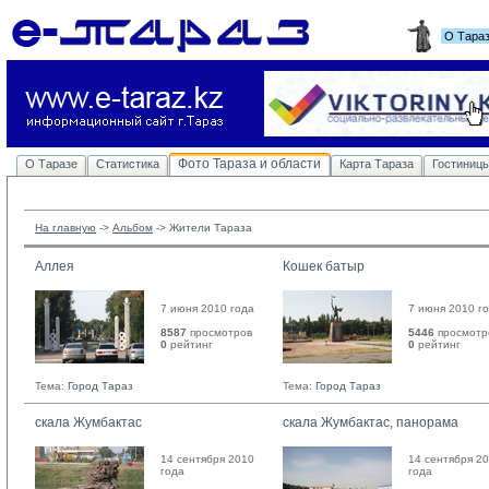
О Тара
Фото Тараза и области
О Таразе
Статистика
Карта Тараза
Гостиниц
На главную
-> 
Альбом
-> 
Жители Тараза
Аллея
Кошек батыр
7 июня 2010 года
7 июня 2010 г
8587
просмотров
5446
просмотр
0
рейтинг 
0
рейтинг 
Тема:
Город Тараз
Тема:
Город Тараз
скала Жумбактас
скала Жумбактас, панорама
14 сентября 2010
14 сентября 2
года
года