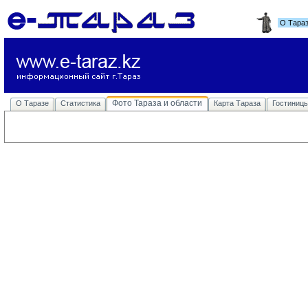
О Тара
Фото Тараза и области
О Таразе
Статистика
Карта Тараза
Гостиниц