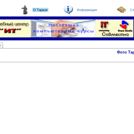
О Таразе
Информация
Сп
ы
Фото Та