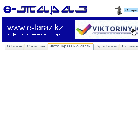
О Тара
Фото Тараза и области
О Таразе
Статистика
Карта Тараза
Гостиниц